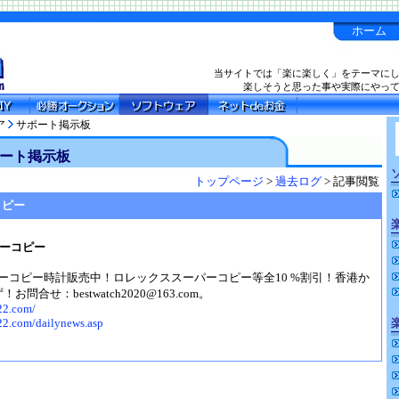
ホーム
当サイトでは「楽に楽しく」をテーマに
楽しそうと思った事や実際にやっ
ア
サポート掲示板
ート掲示板
トップページ
>
過去ログ
> 記事閲覧
コピー
ーコピー
ーコピー時計販売中！ロレックススーパーコピー等全10 %割引！香港か
問合せ：bestwatch2020@163.com。
22.com/
22.com/dailynews.asp