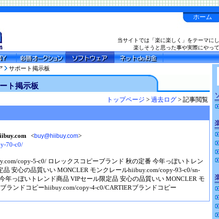
ホーム
当サイトでは「楽に楽しく」をテーマに
楽しそうと思った事や実際にやっ
ア
サポート掲示板
ート掲示板
トップページ
>
過去ログ
> 記事閲覧
buy.com
<
>
buy@hiibuy.com
py-70-c0/
y.com/copy-5-c0/ ロレックスコピーブランド 秋の定番 今年っぽいトレン
 安心の品質いい MONCLER モンクレールhiibuy.com/copy-93-c0/sn-
定番 今年っぽいトレンド商品 VIPセール限定品 安心の品質いい MONCLER モ
ランドコピーhiibuy.com/copy-4-c0/CARTIERブランドコピー