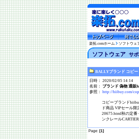
楽拓.comホーム
ソフトウェ
ソフトウェア
サポ
BALLYブランド コピー
日時： 2020/02/05 14:14
名前：
ブランド 偽物 通販hii
参照：
http://hiibuy.com/co
コピーブランドhiibu
ド商品 VIPセール限定品
20675.html秋の
ンクレールCARTIERブ
Page:
[1]