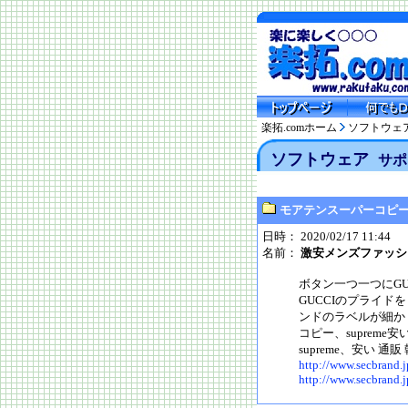
楽拓.comホーム
ソフトウェ
ソフトウェア
サポ
モアテンスーパーコピ
日時： 2020/02/17 11:44
名前：
激安メンズファッシ
ボタン一つ一つにG
GUCCIのプライド
ンドのラベルが細か
コピー、supreme
supreme、安い
http://www.secbrand.j
http://www.secbrand.