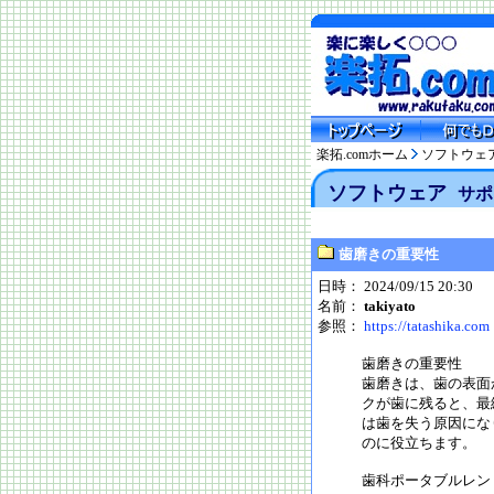
楽拓.comホーム
ソフトウェ
ソフトウェア
サポ
歯磨きの重要性
日時： 2024/09/15 20:30
名前：
takiyato
参照：
https://tatashika.com
歯磨きの重要性
歯磨きは、歯の表面
クが歯に残ると、最
は歯を失う原因にな
のに役立ちます。
歯科ポータブルレン