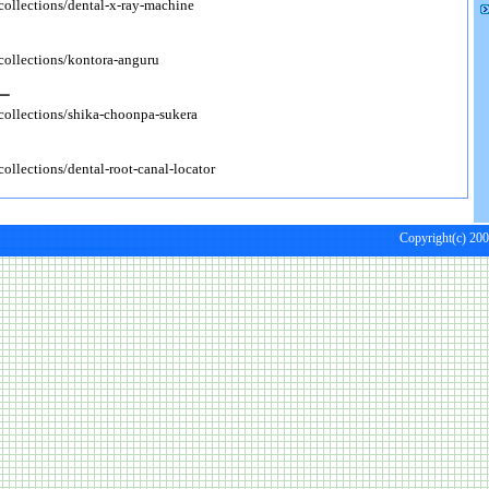
/collections/dental-x-ray-machine
/collections/kontora-anguru
ー
/collections/shika-choonpa-sukera
collections/dental-root-canal-locator
Copyright(c) 200