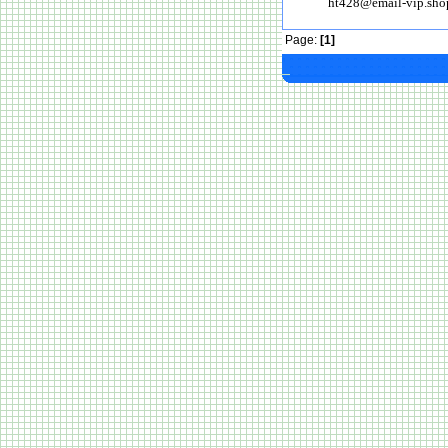
ht428@email-vip.sho
Page:
[1]