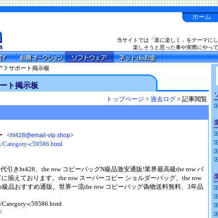
ホーム
当サイトでは「楽に楽しく」をテーマに
楽しそうと思った事や実際にやっ
ア
サポート掲示板
ート掲示板
トップページ
>
過去ログ
> 記事閲覧
ー
<
>
ht428@email-vip.shop
t/Category-c59586.html
ー
ー代引きht428、the row コピーバッグN級品激安通販!業界最高級the row バ
に揃えております。the row スーパーコピー ショルダーバッグ、the row
級品おすすめ通販。世界一流the row コピーバッグ偽物送料無料、3年品
t/Category-c59586.html
/