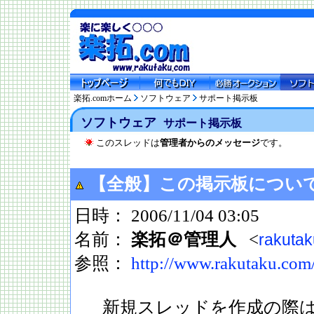
楽拓.comホーム
ソフトウェア
サポート掲示板
ソフトウェア
サポート掲示板
このスレッドは
管理者からのメッセージ
です。
【全般】この掲示板につい
日時： 2006/11/04 03:05
名前：
楽拓＠管理人
<
rakuta
参照：
http://www.rakutaku.com
新規スレッドを作成の際