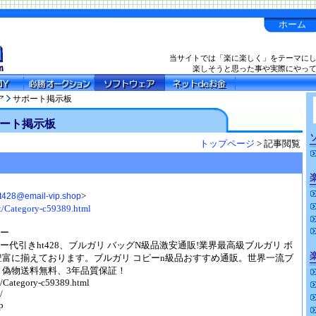
ホーム
当サイトでは「楽に楽しく」をテーマに
楽しそうと思った事や実際にやっ
ア
サポート掲示板
ート掲示板
トップページ
> 記事閲覧
>
t428@email-vip.shop
t/Category-c59389.html
ピー
ー代引きht428、ブルガリ バッグN級品激安通販!業界最高級ブルガリ ボ
ー豊富に揃えております。ブルガリ コピーn級品おすすめ通販。世界一流ブ
 偽物送料無料、3年品質保証！
t/Category-c59389.html
/
p