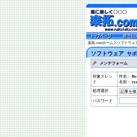
楽拓.comホーム
ソフトウェ
ソフトウェア
サポ
メンテフォーム
対象スレッ
件名：
R
ド
名前：
ry
処理選択
パスワード