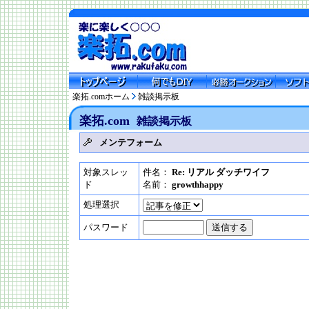
楽拓.comホーム
雑談掲示板
楽拓.com
雑談掲示板
メンテフォーム
対象スレッ
件名：
Re: リアル ダッチワイフ
ド
名前：
growthhappy
処理選択
パスワード