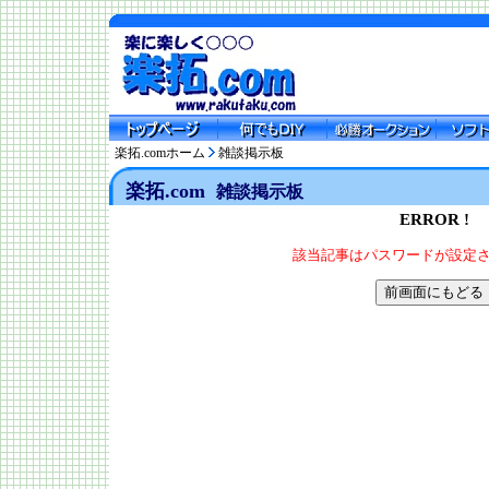
楽拓.comホーム
雑談掲示板
楽拓.com
雑談掲示板
ERROR !
該当記事はパスワードが設定