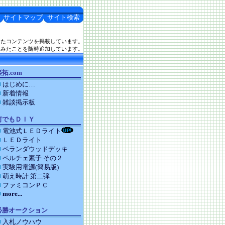
サイトマップ
サイト検索
したコンテンツを掲載しています。
てみたことを随時追加しています。
拓.com
はじめに…
新着情報
雑談掲示板
何でもＤＩＹ
電池式ＬＥＤライト
ＬＥＤライト
ベランダウッドデッキ
ペルチェ素子 その２
実験用電源(簡易版)
萌え時計 第二弾
ファミコンＰＣ
more...
必勝オークション
入札ノウハウ