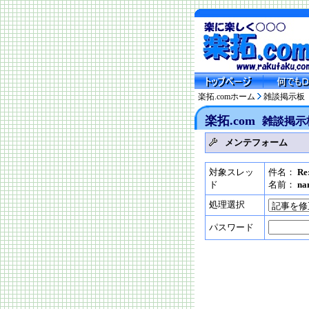
楽拓.comホーム
雑談掲示板
楽拓.com
雑談掲示
メンテフォーム
対象スレッ
件名：
R
ド
名前：
na
処理選択
パスワード