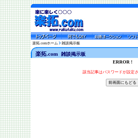
楽拓.comホーム
雑談掲示板
楽拓.com
雑談掲示板
ERROR !
該当記事はパスワードが設定