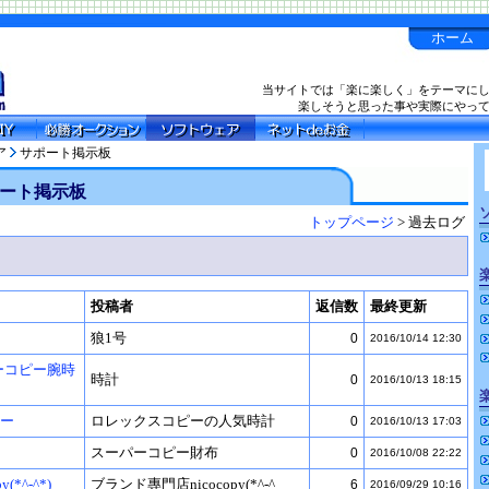
ホーム
当サイトでは「楽に楽しく」をテーマに
楽しそうと思った事や実際にやっ
ア
サポート掲示板
ート掲示板
トップページ
> 過去ログ
投稿者
返信数
最終更新
狼1号
0
2016/10/14 12:30
パーコピー腕時
時計
0
2016/10/13 18:15
ター
ロレックスコピーの人気時計
0
2016/10/13 17:03
スーパーコピー財布
0
2016/10/08 22:22
*^-^*)
ブランド專門店nicocopy(*^-^
6
2016/09/29 10:16