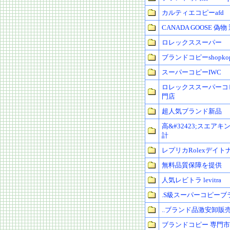
カルティエコピーafd
CANADA GOOSE 偽物
ロレックススーパー
ブランドコピーshopkop
スーパーコピーIWC
ロレックススーパーコ
門店
超人気ブランド新品
高&#32423;スエア
計
レプリカRolexデイト
無料品質保障を提供
人気レビトラ levitra
.S級スーパーコピーブ
..ブランド品激安卸販
ブランドコピー 専門