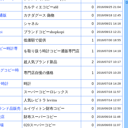
カルティエコピーafd
0
2016/09/25 21:04
 通販
カナダグース 偽物
0
2016/09/18 12:45
シャネル
0
2016/08/21 14:16
i
ブランドコピーshopkopi
0
2016/08/13 12:21
低価額で提供
1
2016/07/30 18:55
ピー時計専
を取り扱う時計コピー通販専門店
1
2016/07/28 14:19
超人気ブランド新品
2
2016/07/27 10:17
キングコピー時
専門店自慢の価格
1
2016/07/25 10:20
ナ時計
時計
0
2016/07/18 14:28
スーパーコピーロレックス
0
2016/07/16 11:57
人気レビトラ levitra
0
2016/07/14 12:07
ランド品販売
ルイヴィトン財布コピー
0
2016/06/28 12:50
売店
財布スーパーコピー
0
2016/06/16 11:46
市場
020スーパーコピー
0
2016/06/03 11:07