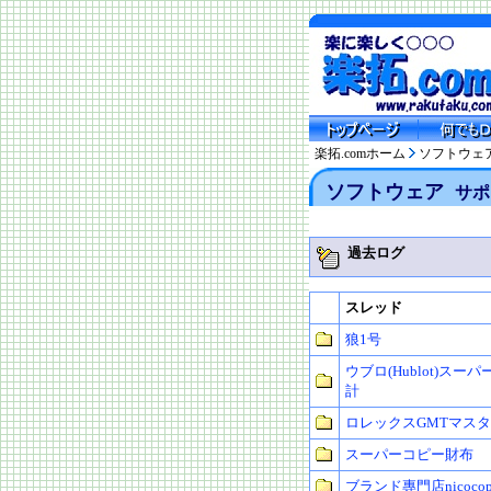
楽拓.comホーム
ソフトウェ
ソフトウェア
サポ
過去ログ
スレッド
狼1号
ウブロ(Hublot)スー
計
ロレックスGMTマス
スーパーコピー財布
ブランド專門店nicocopy(