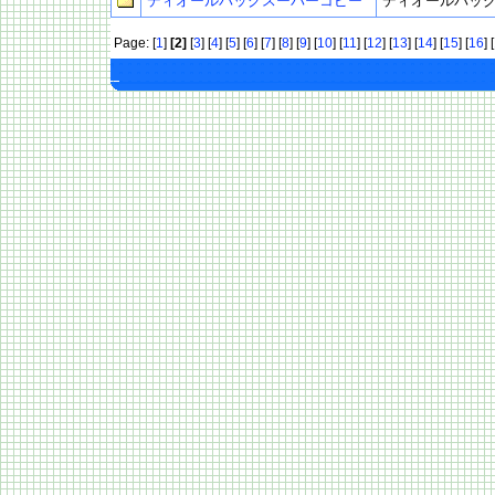
ディオールバッグスーパーコピー
ディオールバッ
Page: [
1
]
[2]
[
3
] [
4
] [
5
] [
6
] [
7
] [
8
] [
9
] [
10
] [
11
] [
12
] [
13
] [
14
] [
15
] [
16
] [