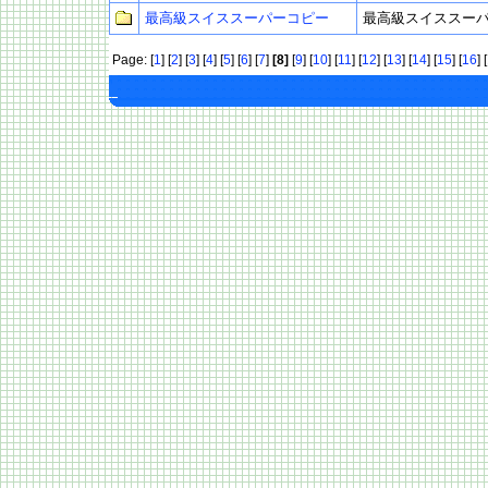
最高級スイススーパーコピー
最高級スイススー
Page: [
1
] [
2
] [
3
] [
4
] [
5
] [
6
] [
7
]
[8]
[
9
] [
10
] [
11
] [
12
] [
13
] [
14
] [
15
] [
16
] [