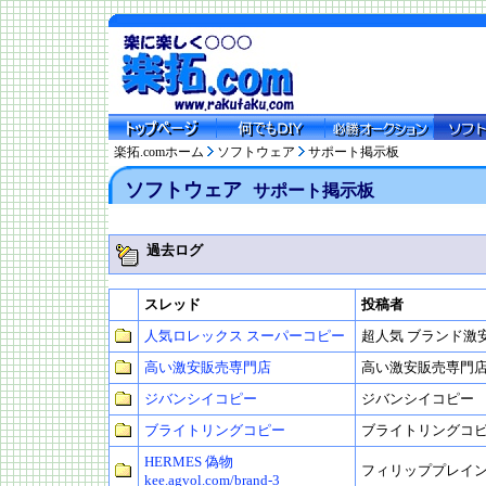
楽拓.comホーム
ソフトウェア
サポート掲示板
ソフトウェア
サポート掲示板
過去ログ
スレッド
投稿者
人気ロレックス スーパーコピー
超人気 ブランド激
高い激安販売専門店
高い激安販売専門
ジバンシイコピー
ジバンシイコピー
ブライトリングコピー
ブライトリングコ
HERMES 偽物
フィリッププレイン
kee.agvol.com/brand-3