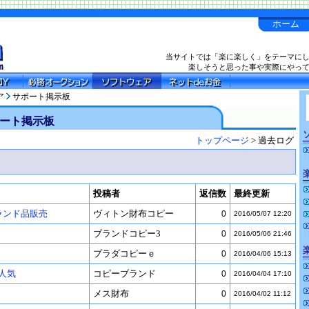
ホーム
当サイトでは「楽に楽しく」をテーマに
楽しそうと思った事や実際にやっ
ア
サポート掲示板
ート掲示板
トップページ
> 過去ログ
投稿者
返信数
最終更新
ランド品販売
ヴィトン財布コピー
0
2016/05/07 12:20
ブランドコピー3
0
2016/05/06 21:46
プラダコピーｅ
0
2016/04/06 15:13
人気
コピーブランド
0
2016/04/04 17:10
メス財布
0
2016/04/02 11:12