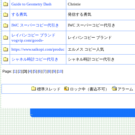
Guide to Geometry Dash
Christie
する勇気
発信する勇気
IWC スーパーコピー代引き
IWC スーパーコピー代引き
レイバンコピー ブランド
レイバンコピー ブランド
vogvip.com/goods-
https://www.saikopi.com/produc
エルメス コピー人気
シャネル時計コピー代引き
シャネル時計コピー代引き
Page: [
1
] [
2
]
[3]
[
4
] [
5
] [
6
] [
7
] [
8
] [
9
] [
10
]
標準スレッド
ロック中（書込不可）
アラーム