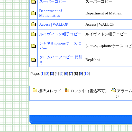
スーパーコピー
スーパーコピー
Department of
Department of Mathem
Mathematics
Access | WALLOP
Access | WALLOP
ルイヴィトン帽子コピー
ルイヴィトン帽子コピー
シャネルiphoneケース コ
シャネルiphoneケース コ
ピー
クロムハーツコピー 代引
RepKopi
き
Page: [
1
] [
2
] [
3
] [
4
] [
5
] [
6
] [
7
]
[8]
[
9
] [
10
]
標準スレッド
ロック中（書込不可）
アラーム
ジ