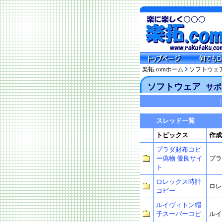
楽拓.comホーム
ソフトウェ
ソフトウェア
サポ
|
スレッド一覧
トピックス
作成
プラダ財布コピ
ー偽物 優良サイ
プラ
ト
ロレックス時計
ロレ
コピー
ルイヴィトン帽
子スーパーコピ
ルイ