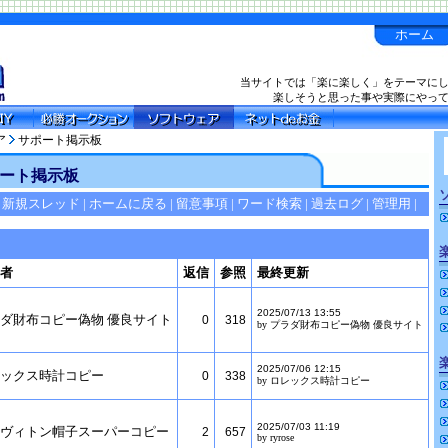
ホーム
当サイトでは「楽に楽しく」をテーマに
楽しそうと思った事や実際にやっ
ア
サポート掲示板
ート掲示板
新規スレッド
|
ホームに戻る
|
留意事項
|
ワード検索
|
過去ログ
|
管理用
|
者
返信
参照
最終更新
2025/07/13 13:55
ダ財布コピー偽物 優良サイト
0
318
by プラダ財布コピー偽物 優良サイト
2025/07/06 12:15
ックス時計コピー
0
338
by ロレックス時計コピー
2025/07/03 11:19
ヴィトン帽子スーパーコピー
2
657
by ryrose