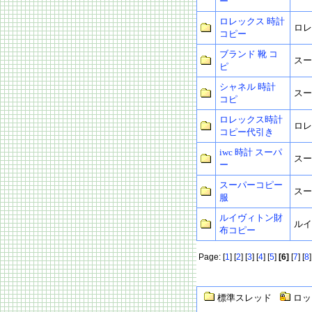
ー
ロレックス 時計
ロレ
コピー
ブランド 靴 コ
スー
ピ
シャネル 時計
スー
コピ
ロレックス時計
ロレ
コピー代引き
iwc 時計 スーパ
スー
ー
スーパーコピー
スー
服
ルイヴィトン財
ルイ
布コピー
Page: [
1
] [
2
] [
3
] [
4
] [
5
]
[6]
[
7
] [
8
]
標準スレッド
ロッ