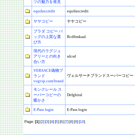
ツの魅力を発見
equifaxcredit
equifaxcredit
ヤヤコピー
ヤヤコピー
プラダ コピー バ
ッグの上質な選
Bcdftmkaal
び方
現代のラグジュ
アリーとの向き
sdcsd
合い方
VERSACE偽物ブ
ヴェルサーチブランドスーパーコピー
ランド
vogvip.com/brand
モンクレール ス
ーパーコピーの
Defghiral
暖かさ
E-Pass login
E-Pass login
Page:
[1]
[
2
] [
3
] [
4
] [
5
] [
6
] [
7
] [
8
] [
9
] [
10
]