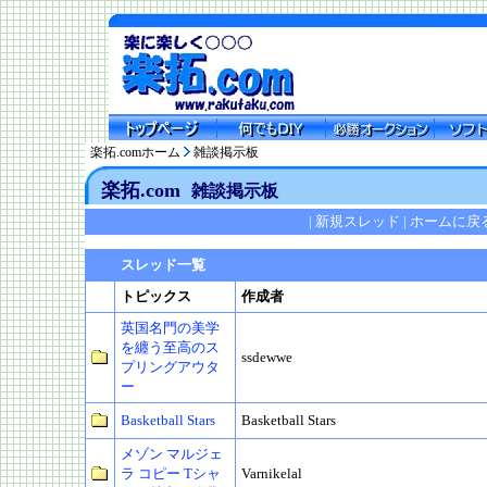
楽拓.comホーム
雑談掲示板
楽拓.com
雑談掲示板
|
新規スレッド
|
ホームに戻
スレッド一覧
トピックス
作成者
英国名門の美学
を纏う至高のス
ssdewwe
プリングアウタ
ー
Basketball Stars
Basketball Stars
メゾン マルジェ
ラ コピー Tシャ
Varnikelal