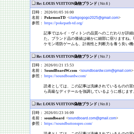
Re: LOUIS VUITTON偽物ブランド
( No.6 )
日時： 2026/01/05 16:00
名前：
PokemonTD
<
>
clarkgogogo2025@gmail.com
参照：
https://pokepath-td.org/
記事ではルイ・ヴィトンの品質へのこだわりが詳細
た。ブランド品の価値は確かに細部に宿りますね。
ケモン塔防ゲームも、計画性と判断力を養う良い機
Re: LOUIS VUITTON偽物ブランド
( No.7 )
日時： 2026/01/21 15:53
名前：
SoundBoardW.com
<
>
soundboardw.com@gmail.com
参照：
https://soundboardw.com/
読者としては、この記事は洗練されているものの宣
ら高級なディテールを強調しているように感じます
Re: LOUIS VUITTON偽物ブランド
( No.8 )
日時： 2026/01/23 16:09
名前：
soundboard
<
>
soundboard.com@gmail.com
参照：
https://soundbuttonspro.com/
読者としては、この記事は洗練されているものの宣