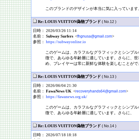
このブランドのデザインが本当に気に入っています
Re: LOUIS VUITTON偽物ブランド
( No.12 )
日時： 2026/03/26 11:14
名前：
Subway Surfers
<
>
fhgnusa@gmail.com
参照：
https://subwayonline.io
このゲームは、カラフルなグラフィックとシンプル
徴で、あらゆる年齢層に適しています。さらに、世
め、プレイヤーは常に新鮮な体験を楽しむことがで
Re: LOUIS VUITTON偽物ブランド
( No.13 )
日時： 2026/06/04 21:30
名前：
FawaNews UK
<
>
recoveryhands64@gmail.com
参照：
https://fawanews.org.uk/
このゲームは、カラフルなグラフィックとシンプル
徴で、あらゆる年齢層に適しています。さらに、
Re: LOUIS VUITTON偽物ブランド
( No.14 )
日時： 2026/07/18 18:18