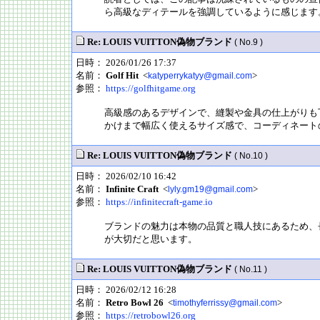
ら高級なディテールを強調しているように感じます
Re: LOUIS VUITTON偽物ブランド
( No.9 )
日時： 2026/01/26 17:37
名前：
Golf Hit
<
>
katyperrykatyy@gmail.com
参照：
https://golfhitgame.org
高級感のあるデザインで、縫製や金具の仕上がりも
かけまで幅広く使えるサイズ感で、コーディネート
Re: LOUIS VUITTON偽物ブランド
( No.10 )
日時： 2026/02/10 16:42
名前：
Infinite Craft
<
>
lyly.gm19@gmail.com
参照：
https://infinitecraft-game.io
ブランドの魅力は本物の品質と職人技にあるため、
が大切だと思います。
Re: LOUIS VUITTON偽物ブランド
( No.11 )
日時： 2026/02/12 16:28
名前：
Retro Bowl 26
<
>
timothyferrissy@gmail.com
参照：
https://retrobowl26.org