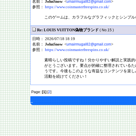
名前：
JohnSnow
<
>
umairmugal82@gmail.com
参照：
https://www.coinmasterfreespins.co.uk/
このゲームは、カラフルなグラフィックとシンプル
Re: LOUIS VUITTON偽物ブランド
( No.15 )
日時： 2026/07/18 18:19
名前：
JohnSnow
<
>
umairmugal82@gmail.com
参照：
https://www.coinmasterfreespins.co.uk/
素晴らしい投稿ですね！分かりやすい解説と実践的
がとうございます。要点が的確に整理されているた
うです。今後もこのような有益なコンテンツを楽し
活動を続けてください！
Page:
[1]
[
2
]