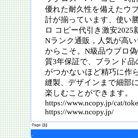
優れた耐久性を備えたウ
計が揃っています、使い
ロ コピー代引き激安2025
Nランク通販，人気が高い
からこそ。N級品ウブロ偽
質3年保証で、ブランド品
がつかないほど精巧に作
縫製、デザインまで細部
楽しむことができます。
https://www.ncopy.jp/cat/toke
https://www.ncopy.jp/
Page:
[1]