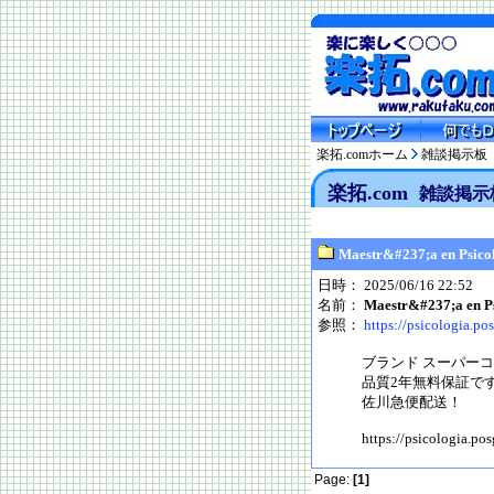
楽拓.comホーム
雑談掲示板
楽拓.com
雑談掲示
Maestr&#237;a en Psic
日時： 2025/06/16 22:52
名前：
Maestr&#237;a en P
参照：
https://psicologia.p
ブランド スーパー
品質2年無料保証です
佐川急便配送！
https://psicologia.po
Page:
[1]