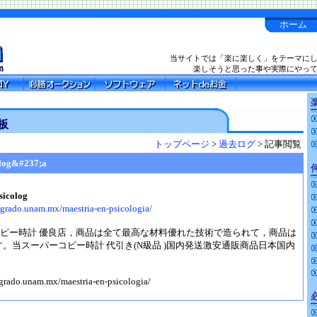
ホーム
当サイトでは「楽に楽しく」をテーマに
楽しそうと思った事や実際にやっ
楽
板
トップページ
>
過去ログ
> 記事閲覧
olog&#237;a
sicolog
osgrado.unam.mx/maestria-en-psicologia/
コピー時計 優良店，商品は全て最高な材料優れた技術で造られて，商品は
。当スーパーコピー時計 代引き(N級品 )国内発送激安通販商品日本国内
sgrado.unam.mx/maestria-en-psicologia/