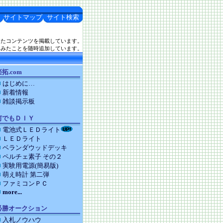
サイトマップ
サイト検索
したコンテンツを掲載しています。
てみたことを随時追加しています。
拓.com
はじめに…
新着情報
雑談掲示板
何でもＤＩＹ
電池式ＬＥＤライト
ＬＥＤライト
ベランダウッドデッキ
ペルチェ素子 その２
実験用電源(簡易版)
萌え時計 第二弾
ファミコンＰＣ
more...
必勝オークション
入札ノウハウ