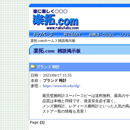
楽拓.comホーム
雑談掲示板
楽拓.com
雑談掲示板
ブランド 時計
日時： 2025/06/17 15:55
名前：
ブランド 時計
参照：
https://www.ub.edu/tfg/
最完璧腕時計スーパーコピーは送料無料、最高のサ
品質は本物と同様です、発送安全必ず届く。
メンズ腕時計、レディース腕時計といった人気の商
ストア一覧の情報も充実！
Page:
[1]