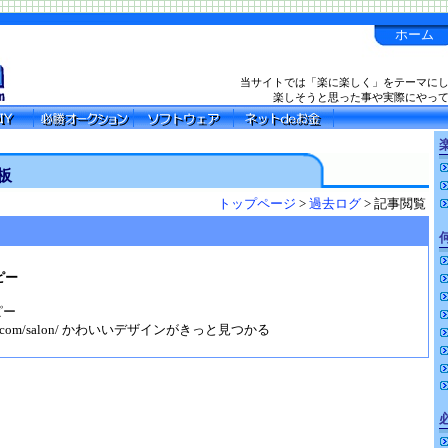
ホーム
当サイトでは「楽に楽しく」をテーマに
楽しそうと思った事や実際にやっ
楽
板
トップページ
>
過去ログ
> 記事閲覧
ピー
ピー
e-nail.com/salon/ かわいいデザインがきっと見つかる