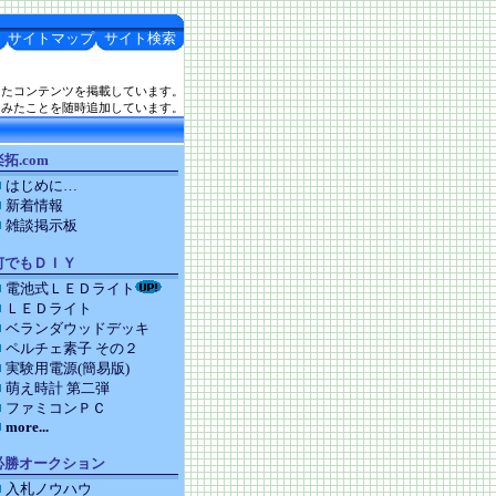
サイトマップ
サイト検索
したコンテンツを掲載しています。
てみたことを随時追加しています。
拓.com
はじめに…
新着情報
雑談掲示板
何でもＤＩＹ
電池式ＬＥＤライト
ＬＥＤライト
ベランダウッドデッキ
ペルチェ素子 その２
実験用電源(簡易版)
萌え時計 第二弾
ファミコンＰＣ
more...
必勝オークション
入札ノウハウ