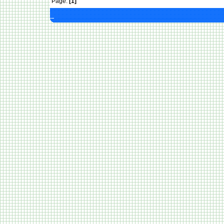
Page:
[1]