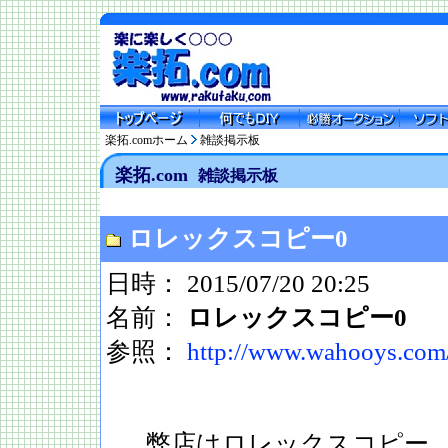
楽拓.comホーム
雑談掲示板
楽拓.com
雑談掲示板
ロレックスコピー0
日時： 2015/07/20 20:25
名前：
ロレックスコピー0
参照：
http://www.wahooys.com
弊店はロレックスコピー