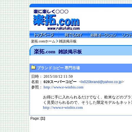
楽拓.comホーム
雑談掲示板
楽拓.com
雑談掲示板
ブランドコピー 専門市場
日時： 2015/10/12 11:59
名前：
020スーパーコピー
<
>
lv020brand@yahoo.co.jp
参照：
http://www.e-winbis.com
お得に手に入れられるだけでなく、欧米などのブラ
く見受けられるので、そうした限定モデルもネット
http://www.e-winbis.com
Page:
[1]