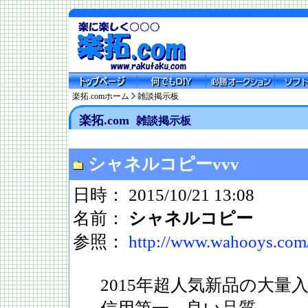
楽拓.comホーム
雑談掲示板
楽拓.com
雑談掲示板
シャネルコピーvvv
日時： 2015/10/21 13:08
名前：
シャネルコピー
参照：
http://www.wahooys.com
2015年超人気新品の大量入