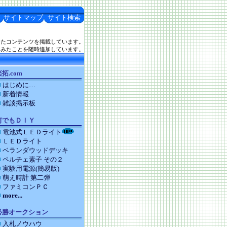
サイトマップ
サイト検索
したコンテンツを掲載しています。
てみたことを随時追加しています。
拓.com
はじめに…
新着情報
雑談掲示板
何でもＤＩＹ
電池式ＬＥＤライト
ＬＥＤライト
ベランダウッドデッキ
ペルチェ素子 その２
実験用電源(簡易版)
萌え時計 第二弾
ファミコンＰＣ
more...
必勝オークション
入札ノウハウ