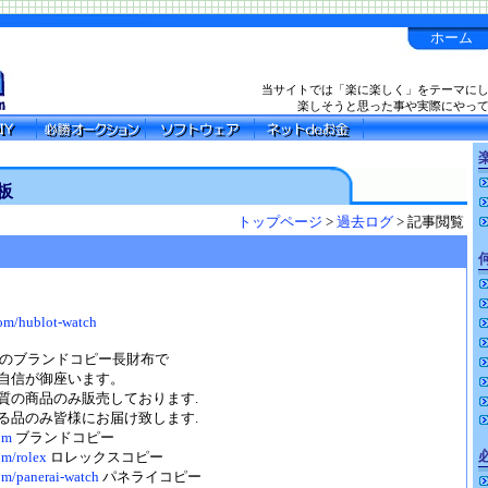
ホーム
当サイトでは「楽に楽しく」をテーマに
楽しそうと思った事や実際にやっ
楽
板
トップページ
>
過去ログ
> 記事閲覧
com/hublot-watch
ルのブランドコピー長財布で
自信が御座います。
質の商品のみ販売しております.
る品のみ皆様にお届け致します.
om
ブランドコピー
om/rolex
ロレックスコピー
om/panerai-watch
パネライコピー