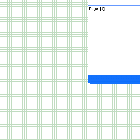
Page:
[1]