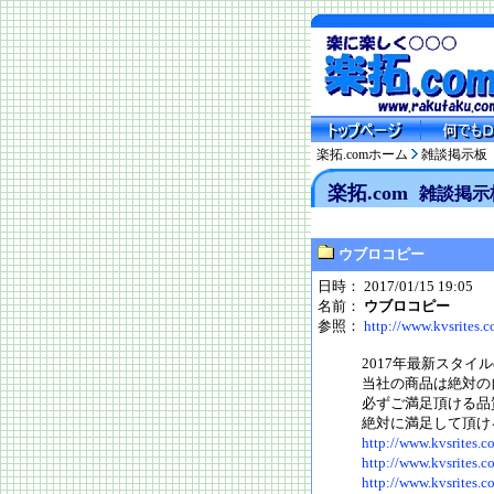
楽拓.comホーム
雑談掲示板
楽拓.com
雑談掲示
ウブロコピー
日時： 2017/01/15 19:05
名前：
ウブロコピー
参照：
http://www.kvsrites.
2017年最新スタイ
当社の商品は絶対の
必ずご満足頂ける品
絶対に満足して頂け
http://www.kvsrites.c
http://www.kvsrites.c
http://www.kvsrites.c