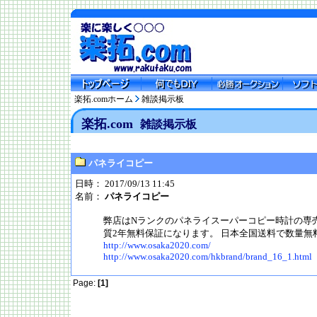
楽拓.comホーム
雑談掲示板
楽拓.com
雑談掲示板
パネライコピー
日時： 2017/09/13 11:45
名前：
パネライコピー
弊店はNランクのパネライスーパーコピー時計の専
質2年無料保証になります。 日本全国送料で数量無
http://www.osaka2020.com/
http://www.osaka2020.com/hkbrand/brand_16_1.html
Page:
[1]