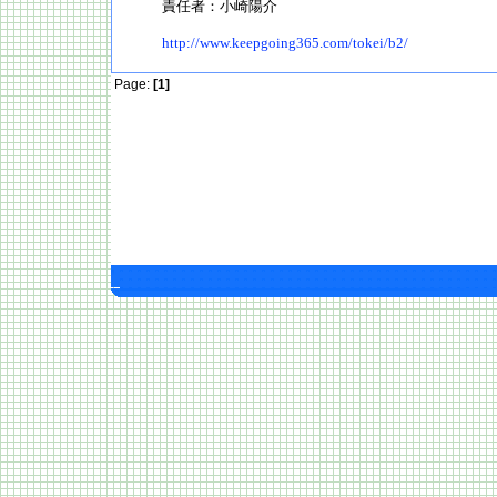
責任者：小崎陽介
http://www.keepgoing365.com/tokei/b2/
Page:
[1]