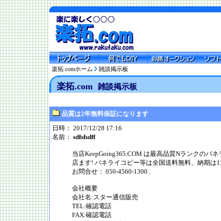
楽拓.comホーム
雑談掲示板
楽拓.com
雑談掲示板
品質は2年無料保証になります
日時： 2017/12/28 17:16
名前：
sdfsfsdff
当店KeepGoing365.COM は最高品質Nラン
店ます! パネライコピー等は全国送料無料、納期は
お問合せ： 050-4560-1300 .
会社概要
会社名:スター通信販売
TEL:確認電話
FAX:確認電話