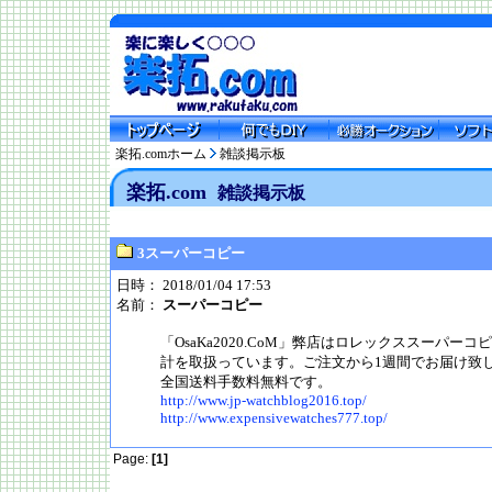
楽拓.comホーム
雑談掲示板
楽拓.com
雑談掲示板
3スーパーコピー
日時： 2018/01/04 17:53
名前：
スーパーコピー
「OsaKa2020.CoM」弊店はロレックススーパ
計を取扱っています。ご注文から1週間でお届け致
全国送料手数料無料です。
http://www.jp-watchblog2016.top/
http://www.expensivewatches777.top/
Page:
[1]