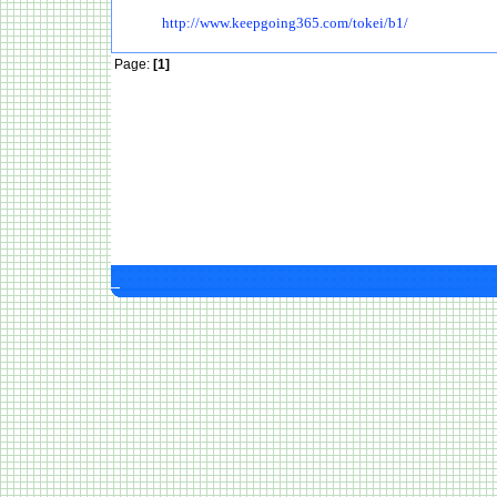
http://www.keepgoing365.com/tokei/b1/
Page:
[1]