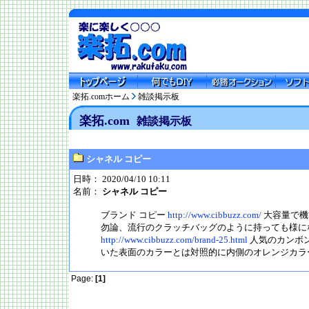
楽拓.comホーム
雑談掲示板
楽拓.com
雑談掲示板
シャネル コピー
日時： 2020/04/10 10:11
名前：
シャネル コピー
ブランド コピー
http://www.cibbuzz.com/
大容量で機
勿論、流行のクラッチバッグのように持っても様に
http://www.cibbuzz.com/brand-25.html
人気のカンボ
いた表面のカラーとは対照的に内側のオレンジカラ
Page:
[1]