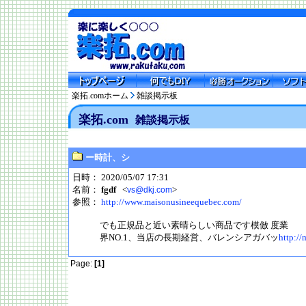
楽拓.comホーム
雑談掲示板
楽拓.com
雑談掲示板
ー時計、シ
日時： 2020/05/07 17:31
名前：
fgdf
<
>
vs@dkj.com
参照：
http://www.maisonusineequebec.com/
でも正規品と近い素晴らしい商品です模倣 度業
界NO.1、当店の長期経営、バレンシアガバッ
http://
Page:
[1]