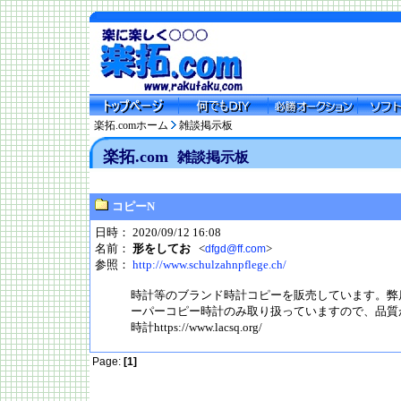
楽拓.comホーム
雑談掲示板
楽拓.com
雑談掲示板
コピーN
日時： 2020/09/12 16:08
名前：
形をしてお
<
>
dfgd@ff.com
参照：
http://www.schulzahnpflege.ch/
時計等のブランド時計コピーを販売しています。弊店
ーパーコピー時計のみ取り扱っていますので、品質
時計https://www.lacsq.org/
Page:
[1]