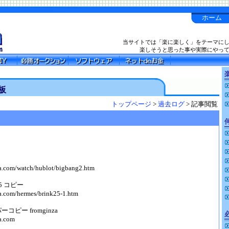
ホーム
当サイトでは「楽に楽しく」をテーマに
楽しそうと思った事や実際にやっ
楽
板
トップページ
>
過去ログ
> 記事閲覧
a.com/watch/hublot/bigbang2.htm
5 コピー
a.com/hermes/brink25-1.htm
コピー fromginza
a.com