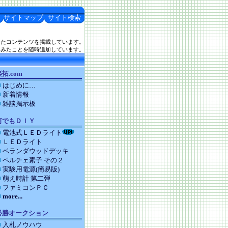
サイトマップ
サイト検索
したコンテンツを掲載しています。
てみたことを随時追加しています。
拓.com
はじめに…
新着情報
雑談掲示板
何でもＤＩＹ
電池式ＬＥＤライト
ＬＥＤライト
ベランダウッドデッキ
ペルチェ素子 その２
実験用電源(簡易版)
萌え時計 第二弾
ファミコンＰＣ
more...
必勝オークション
入札ノウハウ