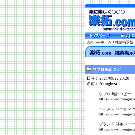
楽拓.comホーム
雑談掲示板
楽拓.com
雑談掲示
ウブロ 時計コピ
日時： 2021/09/22 23:28
名前：
fromginza
ウブロ 時計コピー
https://www.fromginz
エルメス バーキン 2
https://www.fromginz
ブランド 財布 スーパー
https://www.fromginz