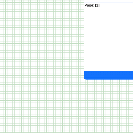
Page:
[1]