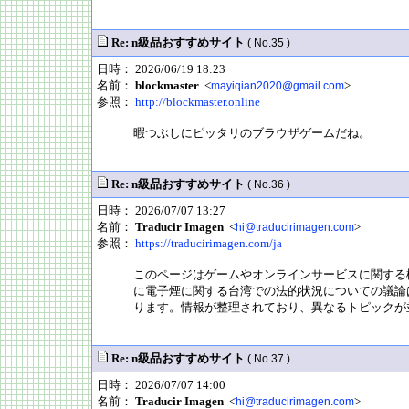
Re: n級品おすすめサイト
( No.35 )
日時： 2026/06/19 18:23
名前：
blockmaster
<
>
mayiqian2020@gmail.com
参照：
http://blockmaster.online
暇つぶしにピッタリのブラウザゲームだね。
Re: n級品おすすめサイト
( No.36 )
日時： 2026/07/07 13:27
名前：
Traducir Imagen
<
>
hi@traducirimagen.com
参照：
https://traducirimagen.com/ja
このページはゲームやオンラインサービスに関する
に電子煙に関する台湾での法的状況についての議論
ります。情報が整理されており、異なるトピックが
Re: n級品おすすめサイト
( No.37 )
日時： 2026/07/07 14:00
名前：
Traducir Imagen
<
>
hi@traducirimagen.com