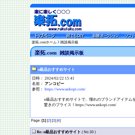
楽拓.comホーム
雑談掲示板
楽拓.com
雑談掲示板
n級品おすすめサイト
日時： 2024/02/22 15:41
名前：
アンコピー
参照：
https://www.ankopi.com/
n級品おすすめサイトで、憧れのブランドアイテム
驚きのプライス！https://www.ankopi.com/
Page:
[1]
[
2
] [
3
] [
4
]
Re: n級品おすすめサイト
( No.30 )