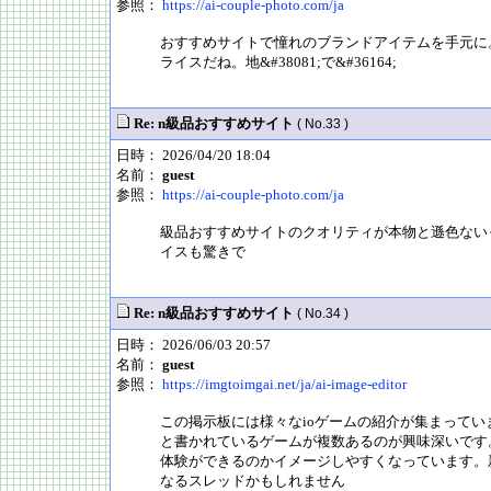
参照：
https://ai-couple-photo.com/ja
おすすめサイトで憧れのブランドアイテムを手元に
ライスだね。地&#38081;で&#36164;
Re: n級品おすすめサイト
( No.33 )
日時： 2026/04/20 18:04
名前：
guest
参照：
https://ai-couple-photo.com/ja
級品おすすめサイトのクオリティが本物と遜色ない
イスも驚きで
Re: n級品おすすめサイト
( No.34 )
日時： 2026/06/03 20:57
名前：
guest
参照：
https://imgtoimgai.net/ja/ai-image-editor
この掲示板には様々なioゲームの紹介が集まって
と書かれているゲームが複数あるのが興味深いです
体験ができるのかイメージしやすくなっています。
なるスレッドかもしれません