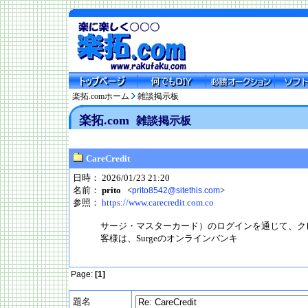
楽拓.comホーム
雑談掲示板
楽拓.com
雑談掲示板
CareCredit
日時： 2026/01/23 21:20
名前：
prito
<
>
prito8542@sitethis.com
参照：
https://www.carecredit.com.co
サージ・マスターカード）のログインを通じて、ク
客様は、Surgeのオンラインバンキ
Page:
[1]
題名