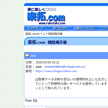
楽拓.comホーム
雑談掲示板
楽拓.com
雑談掲示板
owis
日時： 2026/02/06 20:22
名前：
owis
<
>
romen54ken@i-ready.com.co
参照：
https://www.zelisproviders.com
は医療データ分析や支払いの透明性向上にも注力し
てにとって利便性の高いサービスを提供しています
ンとして知られています。
Page:
[1]