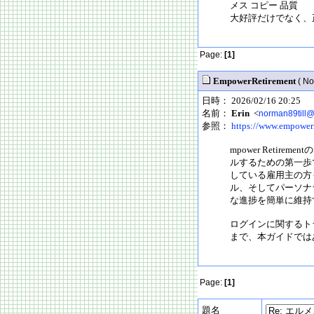
メス コピー 品質
大好評だけでなく、
Page:
[1]
EmpowerRetirement
( No
日時： 2026/02/16 20:25
名前：
Erin
<
norman89till
参照：
https://www.empowerr
mpower Reti
ルするための第一歩で
している雇用主の方
ル、そしてパーソナ
な進捗を簡単に維持
ログインに関するト
まで、本ガイドでは
Page:
[1]
題名