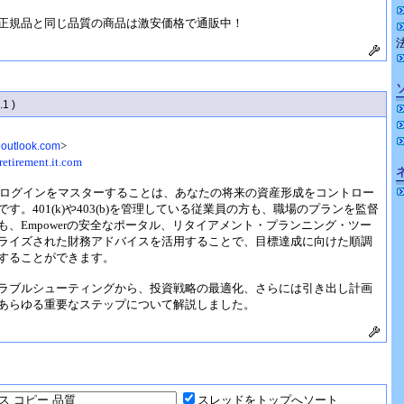
正規品と同じ品質の商品は激安価格で通販中！
.1 )
>
@outlook.com
etirement.it.com
rementのログインをマスターすることは、あなたの将来の資産形成をコントロー
す。401(k)や403(b)を管理している従業員の方も、職場のプランを監督
も、Empowerの安全なポータル、リタイアメント・プランニング・ツー
ライズされた財務アドバイスを活用することで、目標達成に向けた順調
することができます。
ラブルシューティングから、投資戦略の最適化、さらには引き出し計画
あらゆる重要なステップについて解説しました。
スレッドをトップへソート