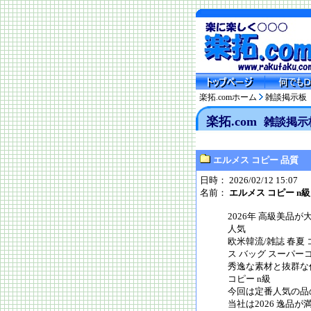
楽拓.comホーム
雑談掲示板
楽拓.com
雑談掲示
エルメス コピー 品質
日時： 2026/02/12 15:07
名前：
エルメス コピー n級
2026年 高級美品が大量入荷
人気
欧米韓流/雑誌 春夏 コルム 
ス バッグ スーパー
秀逸な素材と抜群な作工は完
コピー n級
今回は定番人気の品
当社は2026 逸品が満載