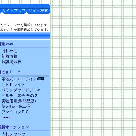
サイトマップ
サイト検索
したコンテンツを掲載しています。
てみたことを随時追加しています。
拓.com
はじめに…
新着情報
雑談掲示板
何でもＤＩＹ
電池式ＬＥＤライト
ＬＥＤライト
ベランダウッドデッキ
ペルチェ素子 その２
実験用電源(簡易版)
萌え時計 第二弾
ファミコンＰＣ
more...
必勝オークション
入札ノウハウ