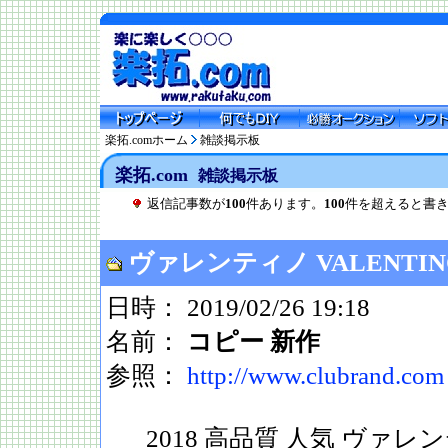
楽拓.comホーム
雑談掲示板
楽拓.com
雑談掲示板
返信記事数が
100
件あります。
100
件を超えると書
ヴァレンティノ VALENTIN
日時： 2019/02/26 19:18
名前：
コピー 新作
参照：
http://www.clubrand.com
2018 高品質 人気 ヴァレン