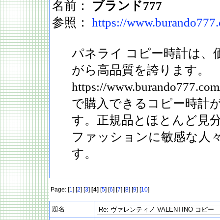
名前：
ブランド777
参照：
https://www.burando777.
パネライ コピー時計は、
がら高品質を誇ります。
https://www.burando777
で購入できるコピー時計
す。正規品とほとんど見
ファッションに敏感な人
す。
Page: [
1
] [
2
] [
3
]
[4]
[
5
] [
6
] [
7
] [
8
] [
9
] [
10
]
題名