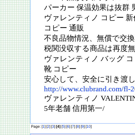
パーカー 保温効果は抜群 
ヴァレンティノ コピー 
コピー 通販
不良品物情況、無償で交換
税関没収する商品は再度無
ヴァレンティノ バッグ 
靴 コピー
安心して、安全に引き渡
http://www.clubrand.com/fl-
ヴァレンティノ VALENTI
5年老舗 信用第一/
Page: [
1
] [
2
] [
3
]
[4]
[
5
] [
6
] [
7
] [
8
] [
9
] [
10
]