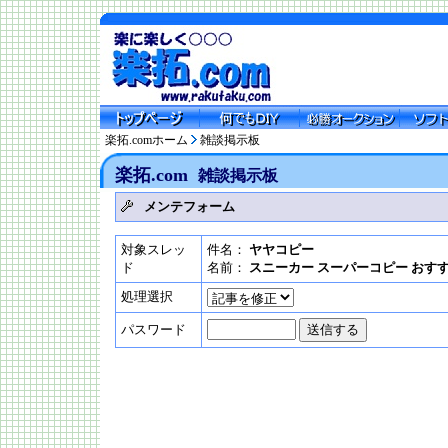
楽拓.comホーム
雑談掲示板
楽拓.com
雑談掲示板
メンテフォーム
対象スレッ
件名：
ヤヤコピー
ド
名前：
スニーカー スーパーコピー おすす
処理選択
パスワード