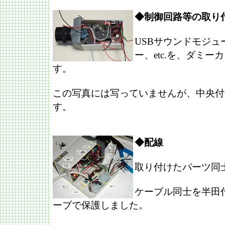
◆制御回路等の取り
USBサウンドモジ
ー、etc.を、ダミ
す。
この写真には写っていませんが、中央付
す。
◆配線
取り付けたパーツ同
ケーブル同士を半田
ーブで保護しました。