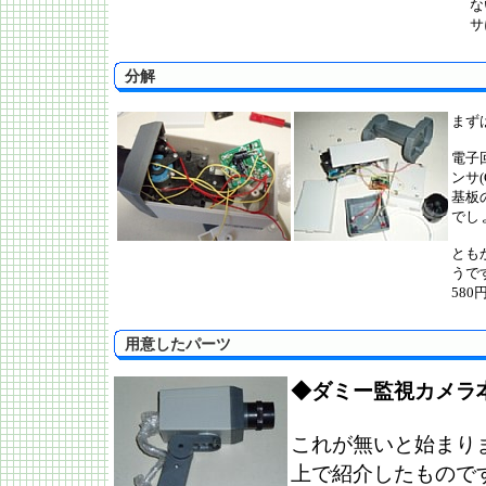
な
サ
分解
まず
電子
ンサ
基板
でし
とも
うで
58
用意したパーツ
◆ダミー監視カメラ
これが無いと始まり
上で紹介したもので