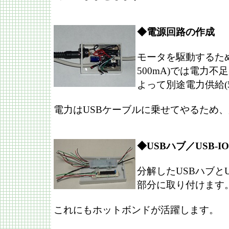
◆電源回路の作成
モータを駆動するため
500mA)では電力不
よって別途電力供給(
電力はUSBケーブルに乗せてやるため
◆USBハブ／USB-
分解したUSBハブとU
部分に取り付けます
これにもホットボンドが活躍します。