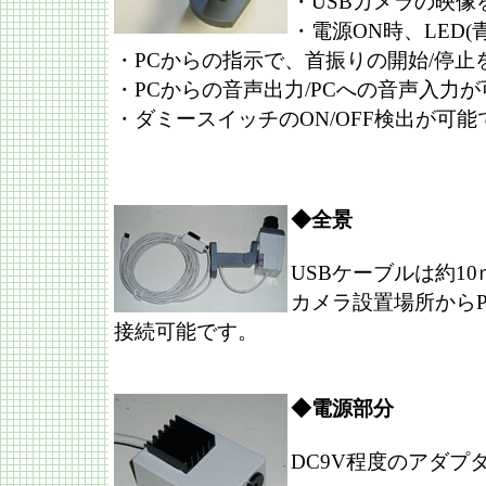
・USBカメラの映像
・電源ON時、LED(
・PCからの指示で、首振りの開始/停止
・PCからの音声出力/PCへの音声入力
・ダミースイッチのON/OFF検出が可能
◆全景
USBケーブルは約1
カメラ設置場所からP
接続可能です。
◆電源部分
DC9V程度のアダプ