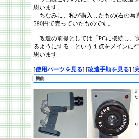
思います。
ちなみに、私が購入したもの(右の写真
580円で売っていたものです。
改造の前提としては「PCに接続し、
るようにする」という１点をメインに
思います。
[
使用パーツを見る
] [
改造手順を見る
] [
機能
元
た
・
・
・
り
た