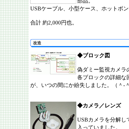
部品。
USBケーブル、小型ケース、ホットボ
合計 約2,000円也。
改造
◆ブロック図
偽ダミー監視カメラ
各ブロックの詳細な
が、いつの間にか紛失しました。（＾-
◆カメラ／レンズ
USBカメラを分解
入っていました。