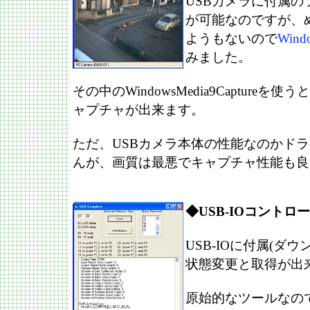
USBカメラに付属
が可能なのですが、
ようもないので
Win
みました。
その中のWindowsMedia9Capture
ャプチャが出来ます。
ただ、USBカメラ本体の性能なのかド
んが、画質は最悪でキャプチャ性能も良
◆USB-IOコントロ
USB-IOに付属(ダ
状態変更と取得が出
原始的なツールなの