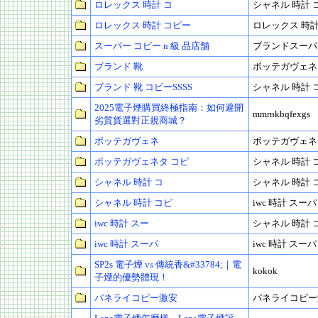
ロレックス 時計 コ
シャネル 時計 
ロレックス 時計 コピー
ロレックス 時計
スーパー コピー n 級 品店舗
ブランドスーパ
ブランド 靴
ボッテガヴェネ
ブランド 靴 コピーSSSS
シャネル 時計 
2025電子煙購買終極指南：如何避開
mmrnkbqfexgs
劣質貨選對正規商城？
ボッテガヴェネ
ボッテガヴェネ
ボッテガヴェネタ コピ
シャネル 時計 
シャネル 時計 コ
シャネル 時計 
シャネル 時計 コピ
iwc 時計 スーパ
iwc 時計 スー
シャネル 時計 
iwc 時計 スーパ
iwc 時計 スーパ
SP2s 電子煙 vs 傳統香&#33784;｜電
kokok
子煙的優勢體現！
パネライコピー激安
パネライコピー