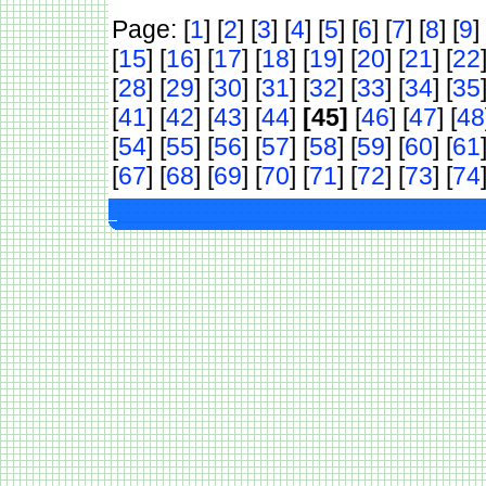
Page: [
1
] [
2
] [
3
] [
4
] [
5
] [
6
] [
7
] [
8
] [
9
] 
[
15
] [
16
] [
17
] [
18
] [
19
] [
20
] [
21
] [
22
[
28
] [
29
] [
30
] [
31
] [
32
] [
33
] [
34
] [
35
[
41
] [
42
] [
43
] [
44
]
[45]
[
46
] [
47
] [
48
[
54
] [
55
] [
56
] [
57
] [
58
] [
59
] [
60
] [
61
[
67
] [
68
] [
69
] [
70
] [
71
] [
72
] [
73
] [
74