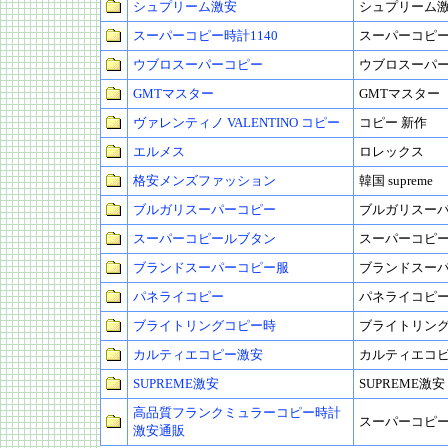
シュプリーム激安
シュプリーム
スーパーコピー時計1140
スーパーコピ
ウブロスーパーコピー
ウブロスーパ
GMTマスター
GMTマスター
ヴァレンティノ VALENTINO コピー
コピー 新作
エルメス
ロレックス
格安メンズファッション
韓国 supreme
ブルガリスーパーコピー
ブルガリスー
スーパーコピールブタン
スーパーコピ
ブランドスーパーコピー服
ブランドスー
パネライコピー
パネライコピ
ブライトリングコピー時
ブライトリン
カルティエコピー激安
カルティエコ
SUPREME激安
SUPREME激安
高品質フランクミュラーコピー時計
スーパーコピー
激安通販