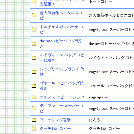
トートコピー
安通販！
超人気新作ベル＆ロスコ
超人気新作ベル＆ロスコ
ピー
ドルチェ＆ガッバーナ コ
vogvip.com スーパーコピ
ピー
the rowコピーバッグ代引
the rowコピーバッグ代引
き
ルイヴィトン バッグ コピ
ルイヴィトン バッグ コ
ー代引き
シュプリーム ブランド 偽
vogvip.com スーパーコピ
物
ゴヤール コピーバッグ代
ゴヤール コピーバッグ代
引き
エルメス コピー Ｔシャツ
vogcopy.net
ティファニー スーパーコ
vogvip.com スーパーコピ
ピー
フィッシング攻撃
たろう
グッチ時計コピー
グッチ時計コピー