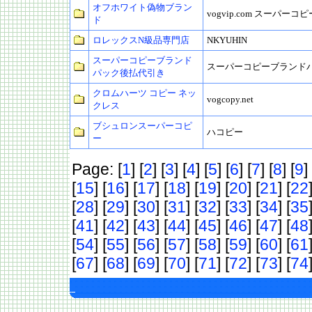
オフホワイト偽物ブラン
vogvip.com スーパーコピ
ド
ロレックスN級品専門店
NKYUHIN
スーパーコピーブランド
スーパーコピーブランド
パック後払代引き
クロムハーツ コピー ネッ
vogcopy.net
クレス
ブシュロンスーパーコピ
ハコピー
ー
Page: [
1
] [
2
] [
3
] [
4
] [
5
] [
6
] [
7
] [
8
] [
9
] 
[
15
] [
16
] [
17
] [
18
] [
19
] [
20
] [
21
] [
22
[
28
] [
29
] [
30
] [
31
] [
32
] [
33
] [
34
] [
35
[
41
] [
42
] [
43
] [
44
] [
45
] [
46
] [
47
] [
48
[
54
] [
55
] [
56
] [
57
] [
58
] [
59
] [
60
] [
61
[
67
] [
68
] [
69
] [
70
] [
71
] [
72
] [
73
] [
74