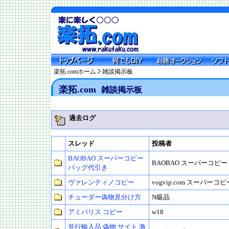
楽拓.comホーム
雑談掲示板
楽拓.com
雑談掲示板
過去ログ
スレッド
投稿者
BAOBAO スーパーコピー
BAOBAO スーパーコピ
バッグ代引き
ヴァレンティノコピー
vogvip.com スーパーコピ
チューダー偽物見分け方
N級品
アミパリス コピー
w18
並行輸入品 偽物 サイト 激