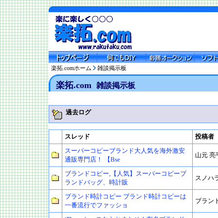
楽拓.comホーム
雑談掲示板
楽拓.com
雑談掲示板
過去ログ
スレッド
投稿者
スーパーコピーブランド大人気を海外激安
山元 亮
通販専門店！ 【Bse
ブランドコピー,【人気】スーパーコピーブ
スノハ
ランドバッグ、時計販
ブランド時計コピー ブランド時計コピーは
ブラン
一番流行でファッショ