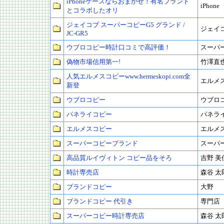
iPhoneケースならおまかせ！有名ブランド
iPhone
とコラボしたオリ
ジェイコブ スーパーコピーG5 グランド /
ジェイ
JC-GR5
ウブロコピー時計口コミで高評価！
スーパ
偽物市場信用第一!
竹澤直
人気エルメスコピーwww.hermeskopi.com全
エルメ
新登
ウブロコピー
ウブロ
パネライコピー
パネラ
エルメスコピー
エルメ
スーパーコピーブランド
スーパ
高品質ルイヴィトン コピー品をそろ
吉野 美
時計専売店
森谷 太
ブランドコピー
大野
ブランドコピー 代引き
専門店
スーパーコピー時計専売店
森谷 太