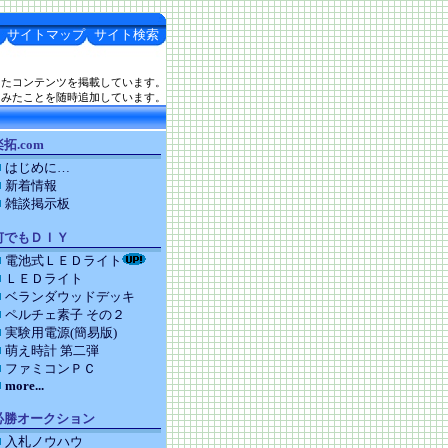
サイトマップ
サイト検索
したコンテンツを掲載しています。
てみたことを随時追加しています。
拓.com
はじめに…
新着情報
雑談掲示板
何でもＤＩＹ
電池式ＬＥＤライト
ＬＥＤライト
ベランダウッドデッキ
ペルチェ素子 その２
実験用電源(簡易版)
萌え時計 第二弾
ファミコンＰＣ
more...
必勝オークション
入札ノウハウ