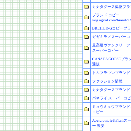
カナダグース偽物ブラ
ブランド コピー
vog.agvol.com/brand-5
BREITLINGコピーブ
ガガミラノスーパーコ
最高級ヴァンクリーフ
スーパーコピー
CANADA GOOSEブラ
通販
トムブラウンブランド 
ファッション情報
カナダグースブランド
パネライ スーパーコ
ミュウミュウブランド
コピー
Abercrombie&Fitc
ー 激安