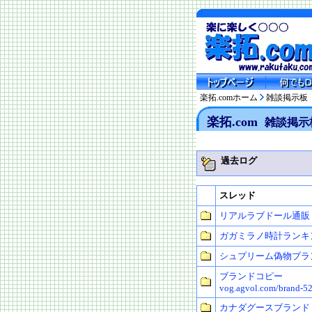
楽拓.comホーム
雑談掲示板
楽拓.com
雑談掲示
過去ログ
スレッド
リアルラブドール通販
ガガミラノ時計ランキ
シュプリーム偽物ブラ
ブランドコピー
vog.agvol.com/brand-52
カナダグースブランド 