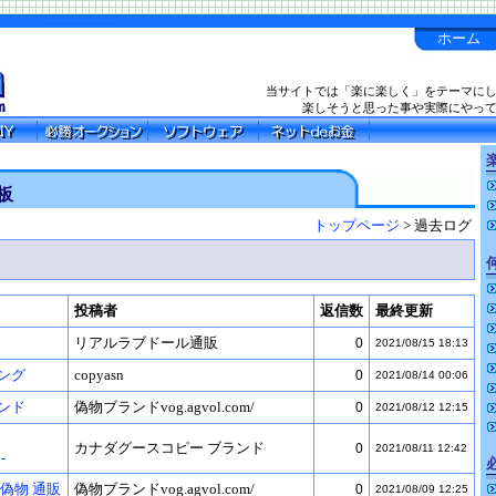
ホーム
当サイトでは「楽に楽しく」をテーマに
楽しそうと思った事や実際にやっ
楽
板
トップページ
> 過去ログ
投稿者
返信数
最終更新
リアルラブドール通販
0
2021/08/15 18:13
ング
copyasn
0
2021/08/14 00:06
ンド
偽物ブランドvog.agvol.com/
0
2021/08/12 12:15
カナダグースコピー ブランド
0
2021/08/11 12:42
-
偽物 通販
偽物ブランドvog.agvol.com/
0
2021/08/09 12:25