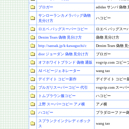
ブロガー
adidas サンバ 偽
サンローランカメラバッグ偽物
ハコピー
見分け方
ロエベ バッグスーパーコピー
ロエベ バッグスー
Denim Tears 偽物 見分け方
偽物 見分け方
http://sansak.jp/k-kawaguchi/c
Denim Tears 偽物
dior ジョーダン 偽物 見分け方
ブロガー
オフホワイトブランド 偽物 通販
vogvip.com コピ
AI ベビージェネレーター
wang tao
デイデイト コピー新作
デイデイト コピー
ブルガリスーパーコピー 代引
vogvip.com スー
トムブラウン服コピー
ハコピー
上野 スーパーコピー アメ横
アメ横
ハコピー
プラダローファー
スプランクインクレディボック
wang tao
ス